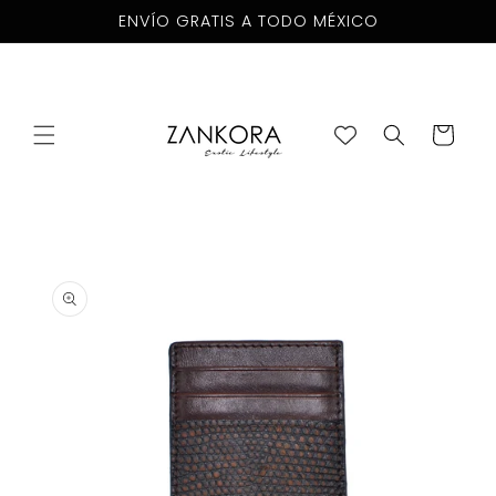
Skip to
ENVÍO GRATIS A TODO MÉXICO
content
Cart
Skip to
product
information