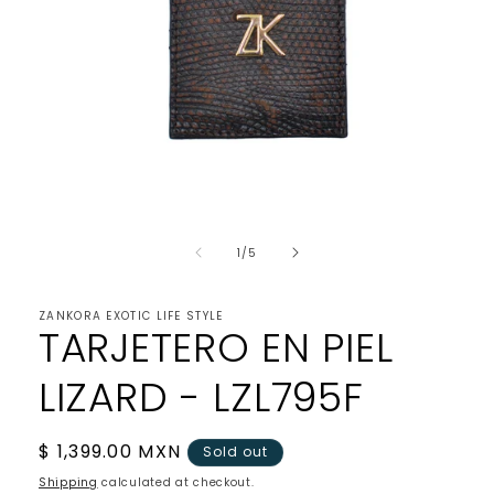
Open
media
of
1
1
/
5
in
modal
ZANKORA EXOTIC LIFE STYLE
TARJETERO EN PIEL
LIZARD - LZL795F
Regular
$ 1,399.00 MXN
Sold out
price
Shipping
calculated at checkout.