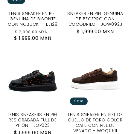
TENIS SNEAKER EN PIEL
SNEAKER EN PIEL GENUINA
GENUINA DE BISONTE
DE BECERRO CON
CON NOBUCK - TEJ129
COCODRILO - JOW092J
Regular
Sale
Regular
$ 1,999.00 MXN
$ 2,998.00 MXN
$ 1,999.00 MXN
price
price
price
Sale
TENIS SNEAKERS EN PIEL
TENIS SNEAKER EN PIEL DE
RES GRABADA FULL DE
CUELLO DE TORO COLOR
PITÓN - LOP023
CAFE CON PIEL DE
VENADO - WOQ091I
Regular
$ 1,999.00 MXN