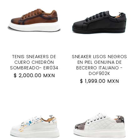
TENIS SNEAKERS DE
SNEAKER LISOS NEGROS
CUERO CHEDRÓN
EN PIEL GENUINA DE
SOMBREADO- EIR034
BECERRO ITALIANO -
DOF902K
Regular
$ 2,000.00 MXN
Regular
$ 1,999.00 MXN
price
price