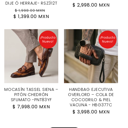
DIJE Ó HERRAJE- RSZ312T
Regular
$ 2,998.00 MXN
Regular
Sale
$ 1,998.00 MXN
price
$ 1,399.00 MXN
price
price
¡Producto
¡Producto
Nuevo!
Nuevo!
MOCASÍN TASSEL SIENA –
HANDBAG EJECUTIVA
PITÓN CHEDRÓN
OVERLORD – COLA DE
SFUMATO -PNT83YF
COCODRILO & PIEL
VACUNA - HBG377C
Regular
$ 7,998.00 MXN
Regular
$ 3,998.00 MXN
price
price