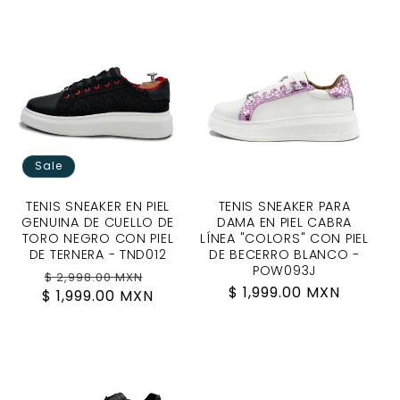
Sale
TENIS SNEAKER EN PIEL
TENIS SNEAKER PARA
GENUINA DE CUELLO DE
DAMA EN PIEL CABRA
TORO NEGRO CON PIEL
LÍNEA "COLORS" CON PIEL
DE TERNERA - TND012
DE BECERRO BLANCO -
POW093J
Regular
Sale
$ 2,998.00 MXN
Regular
$ 1,999.00 MXN
$ 1,999.00 MXN
price
price
price