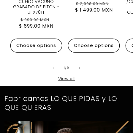
CUERO VACUNO
/C
Regular
Sale
$ 2,998.00 MXN
GRABADO DE PITÓN -
$ 1,499.00 MXN
price
price
UFX781T
CO
Regular
Sale
$ 999.00 MXN
$ 699.00 MXN
price
price
Choose options
Choose options
of
1
/
9
View all
Fabricamos LO QUE PIDAS y LO
QUE QUIERAS