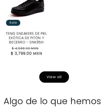
Sale
TENIS SNEAKERS DE PIEL
EXÓTICA DE PITÓN Y
BECERRO - SNK85H
Regular
Sale
$ 4,598.00 MXN
$ 3,799.00 MXN
price
price
View all
Algo de lo que hemos