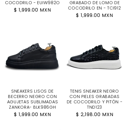
COCODRILO - EUIW982O
GRABADO DE LOMO DE
COCODRILO EN - TCI912
Regular
$ 1,999.00 MXN
Regular
$ 1,999.00 MXN
price
price
SNEAKERS LISOS DE
TENIS SNEAKER NEGRO
BECERRO NEGRO CON
CON PIELES GRABADAS
AGUJETAS SUBLIMADAS
DE COCODRILO Y PITÓN -
ZANKORA- BLK986GH
TND123
Regular
$ 1,999.00 MXN
Regular
$ 2,198.00 MXN
price
price