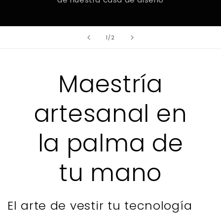
of
1
/
2
Maestría
artesanal en
la palma de
tu mano
El arte de vestir tu tecnología