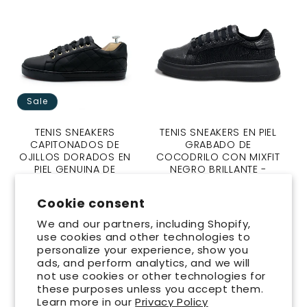
Sale
TENIS SNEAKERS
TENIS SNEAKERS EN PIEL
CAPITONADOS DE
GRABADO DE
OJILLOS DORADOS EN
COCODRILO CON MIXFIT
PIEL GENUINA DE
NEGRO BRILLANTE -
BECERRO ITALIANO -
EIO903
LXY599H
Regular
$ 1,999.00 MXN
Cookie consent
Regular
Sale
$ 2,198.00 MXN
price
We and our partners, including Shopify,
$ 1,999.00 MXN
price
price
use cookies and other technologies to
personalize your experience, show you
ads, and perform analytics, and we will
not use cookies or other technologies for
these purposes unless you accept them.
Learn more in our
Privacy Policy