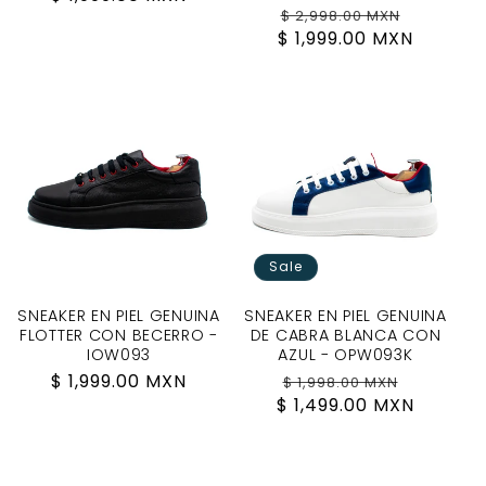
Regular
Sale
$ 2,998.00 MXN
price
$ 1,999.00 MXN
price
price
Sale
SNEAKER EN PIEL GENUINA
SNEAKER EN PIEL GENUINA
FLOTTER CON BECERRO -
DE CABRA BLANCA CON
IOW093
AZUL - OPW093K
Regular
$ 1,999.00 MXN
Regular
Sale
$ 1,998.00 MXN
price
$ 1,499.00 MXN
price
price