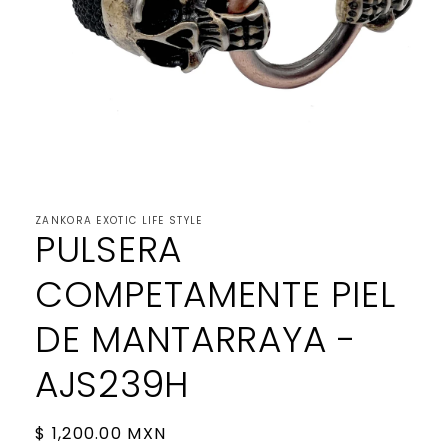
Open
media
1
ZANKORA EXOTIC LIFE STYLE
in
PULSERA
modal
COMPETAMENTE PIEL
DE MANTARRAYA -
AJS239H
Regular
$ 1,200.00 MXN