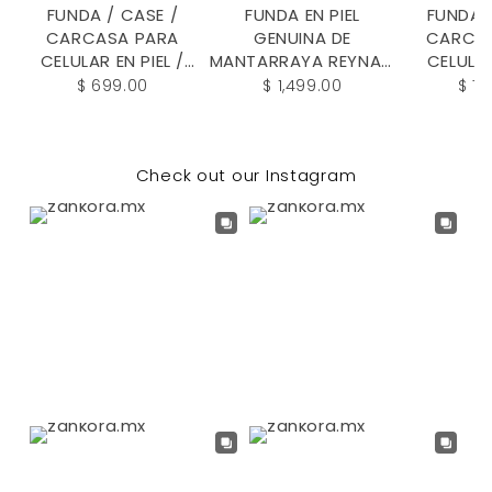
FUNDA / CASE /
FUNDA EN PIEL
FUNDA 
CARCASA PARA
GENUINA DE
CARCA
CELULAR EN PIEL /
MANTARRAYA REYNA -
CELULAR
CUERO VACUNO
FDC167MR
/CUERO 
$ 699.00
$ 1,499.00
$ 7
GRABADO DE PITÓN -
PIEL GR
UFX781T
COCODRIL
Check out our Instagram