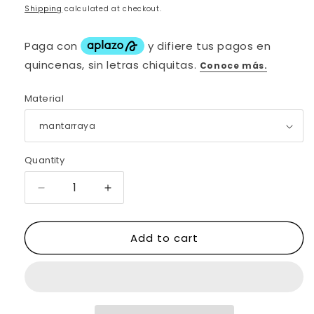
price
Shipping
calculated at checkout.
Material
Quantity
Decrease
Increase
quantity
quantity
for
for
Add to cart
PULSERA
PULSERA
COMPETAMENTE
COMPETAMENTE
PIEL
PIEL
DE
DE
MANTARRAYA
MANTARRAYA
-
-