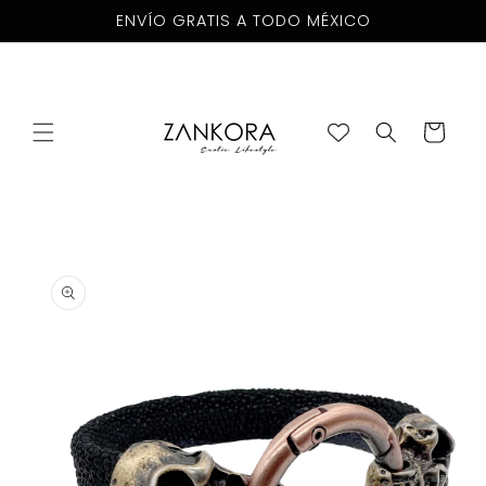
Skip to
ENVÍO GRATIS A TODO MÉXICO
content
Cart
Skip to
product
information