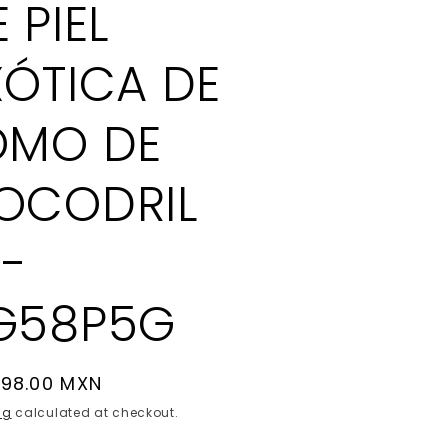
 PIEL
XÓTICA DE
OMO DE
OCODRIL
 -
G58P5G
lar
498.00 MXN
e
ng
calculated at checkout.