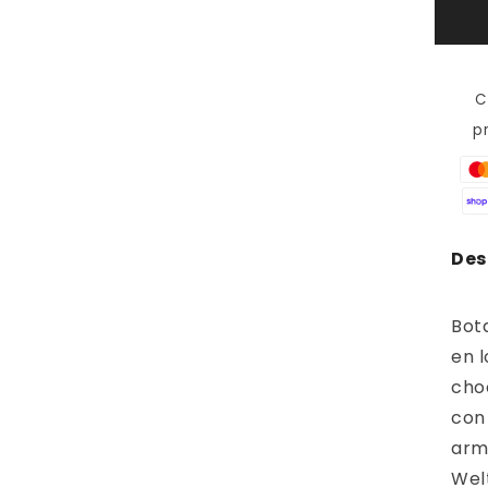
LO
DE
Open
CO
media
-
3
in
BG
C
modal
p
Des
Bot
en 
cho
con
arm
Welt