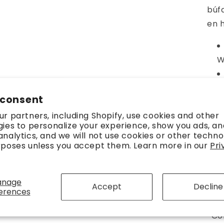
búf
en 
W
A
 consent
r partners, including Shopify, use cookies and other
C
ies to personalize your experience, show you ads, an
nalytics, and we will not use cookies or other techno
rposes unless you accept them. Learn more in our
Pri
*Fa
tam
anage
Accept
Decline
erences
el c
*Con