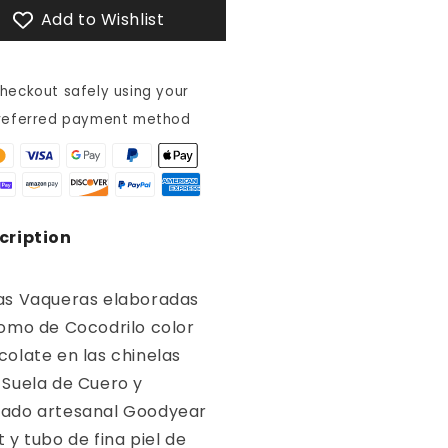
MO
LOMO
Add to Wishlist
DE
CODRILO
COCODRILO
-
58P5G
BG58P5G
heckout safely using your
referred payment method
cription
as Vaqueras elaboradas
lomo de Cocodrilo color
colate en las chinelas
 Suela de Cuero y
ado artesanal Goodyear
 y tubo de fina piel de