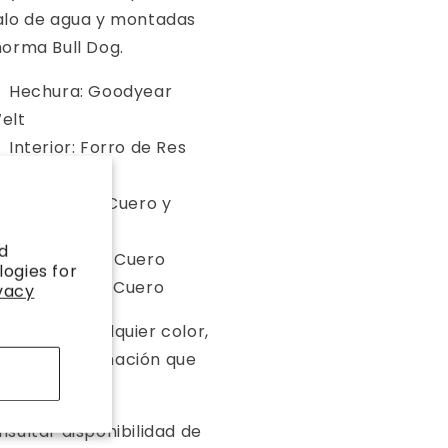
alo de agua y montadas
horma Bull Dog.
Hechura: Goodyear
elt
Interior: Forro de Res
mericano
Suela: 100% Cuero y
osida
d
Tacón: 100% Cuero
logies for
Cerco: 100% Cuero
vacy
bricamos cualquier color,
año y combinación que
liente pida.
sultar disponibilidad de