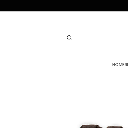
Skip to
content
HOMBR
Skip to
product
information