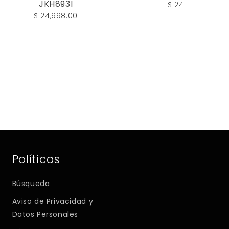
JKH893I
$ 24,998.00
$ 24,998.00
Políticas
Búsqueda
Aviso de Privacidad y
Datos Personales