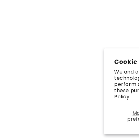
Cookie
We and ou
technolog
perform a
these pu
Policy
M
pref