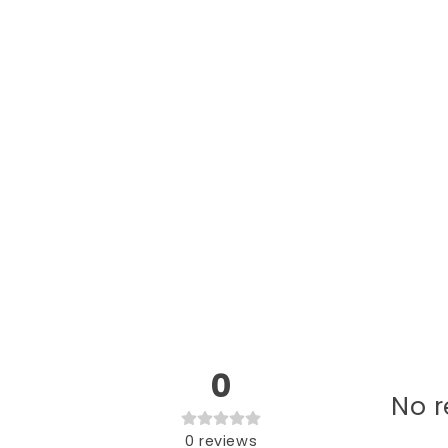
0
No r
0
reviews