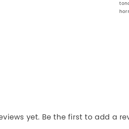
tono
hor
eviews yet. Be the first to add a re