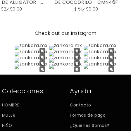
 DE ALLIGATOR -
DE COCODRILO - CMN46F
CBA485A
 92,499.00
$ 51,499.00
Check out our Instagram
Colecciones
Ayuda
HOMBRE
Contacto
MUJER
Formas de pago
NIÑO
¿Quiénes Somos?