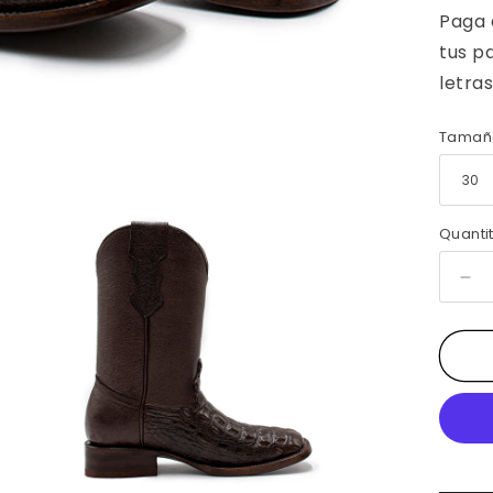
Tamañ
Quanti
De
qua
for
BO
VA
DE
PI
EX
DE