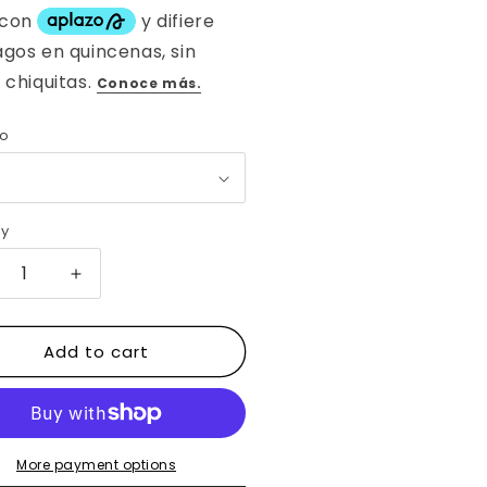
o
ty
crease
Increase
ntity
quantity
for
Add to cart
TAS
BOTAS
QUERAS
VAQUERAS
DE
EL
PIEL
ÓTICA
EXÓTICA
DE
More payment options