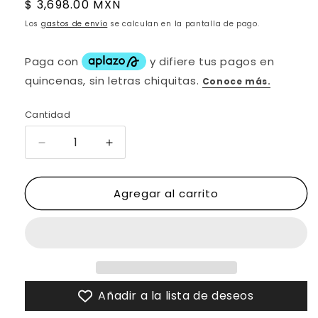
Precio
$ 3,698.00 MXN
habitual
Los
gastos de envío
se calculan en la pantalla de pago.
Cantidad
Reducir
Aumentar
cantidad
cantidad
para
para
Agregar al carrito
CALZADO
CALZADO
TIPO
TIPO
MULE
MULE
EN
EN
PIEL
PIEL
DE
DE
PITÓN
PITÓN
Añadir a la lista de deseos
RUSTICO
RUSTICO
ML-
ML-