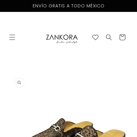
Ir
ENVÍO GRATIS A TODO MÉXICO
directamente
al contenido
Carrito
Ir
directamente
a la
información
del producto