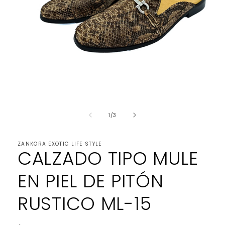
Abrir
elemento
de
multimedia
1
/
3
1
en
una
ZANKORA EXOTIC LIFE STYLE
ventana
CALZADO TIPO MULE
modal
EN PIEL DE PITÓN
RUSTICO ML-15