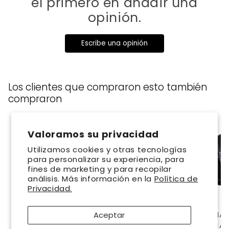
el primero en añadir una
opinión.
Escribe una opinión
Los clientes que compraron esto también
compraron
Valoramos su privacidad
Utilizamos cookies y otras tecnologías
para personalizar su experiencia, para
fines de marketing y para recopilar
análisis. Más información en la
Política de
Privacidad.
CHAMARRA PARA
CHAMARRA CASUAL
CHAMAR
Aceptar
CABALLERO EN PIEL
SPORT PARA
PARA CAB