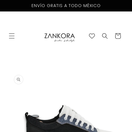
Ir
ENVÍO GRATIS A TODO MÉXICO
directamente
al contenido
Carrito
Ir
directamente
a la
información
del producto