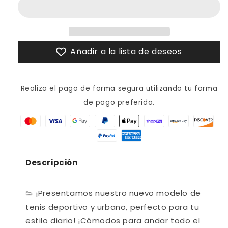
PARA
PARA
CABALLERO
CABALLERO
-
-
TOSKA
TOSKA
Añadir a la lista de deseos
MOD
MOD
201
201
-
-
TSK201TN
TSK201TN
Realiza el pago de forma segura utilizando tu forma
de pago preferida.
Descripción
👟 ¡Presentamos nuestro nuevo modelo de
tenis deportivo y urbano, perfecto para tu
estilo diario! ¡Cómodos para andar todo el