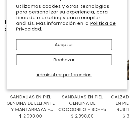
Utilizamos cookies y otras tecnologías
para personalizar su experiencia, para
fines de marketing y para recopilar
Los clientes que compraron esto también
análisis. Más información en la
Política de
compraron
Privacidad.
Aceptar
Rechazar
Administrar preferencias
SANDALIAS EN PIEL
SANDALIAS EN PIEL
CALZADO 
GENUINA DE ELEFANTE
GENUINA DE
EN PIEL
Y MANTARRAYA -
COCODRILO - SDH-5
RUSTIC
SDH896D
$ 2,998.00
$ 2,998.00
$ 3,