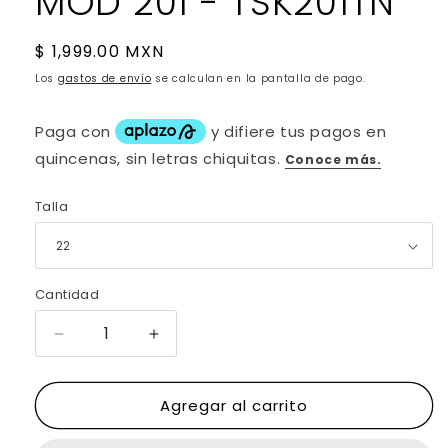
MOD 201 - TSK201TN
Precio
$ 1,999.00 MXN
habitual
Los
gastos de envío
se calculan en la pantalla de pago.
Talla
Cantidad
Reducir
Aumentar
cantidad
cantidad
para
para
Agregar al carrito
TENIS
TENIS
SNEAKER
SNEAKER
URBANO
URBANO