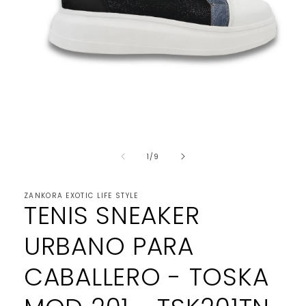
Abrir
elemento
de
multimedia
1
/
9
1
en
una
ZANKORA EXOTIC LIFE STYLE
ventana
TENIS SNEAKER
modal
URBANO PARA
CABALLERO - TOSKA