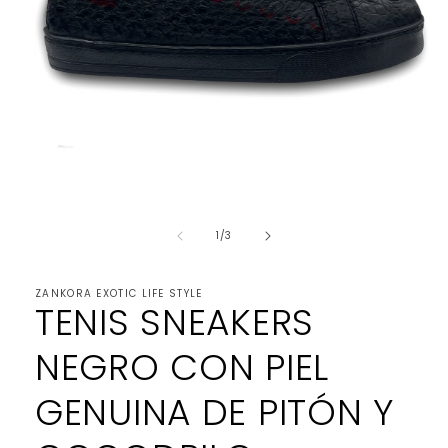
Abrir
elemento
multimedia
1
de
1
/
3
en
una
ventana
modal
ZANKORA EXOTIC LIFE STYLE
TENIS SNEAKERS
NEGRO CON PIEL
GENUINA DE PITÓN Y