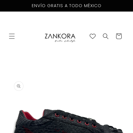
Ir
ENVÍO GRATIS A TODO MÉXICO
directamente
al contenido
Carrito
Ir
directamente
a la
información
del producto