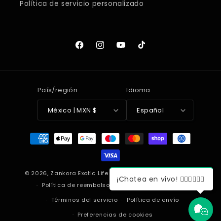
Política de servicio personalizado
Facebook
Instagram
YouTube
TikTok
País/región
Idioma
México | MXN $
Español
Formas
de
pago
© 2026,
Zankora Exotic Life Style
Tecnología de Shopify
¡Chatea en vivo! 🙋🏻‍♂️🙋🏻‍♀️
Política de reembolso
Política de privacidad
Términos del servicio
Política de envío
Preferencias de cookies