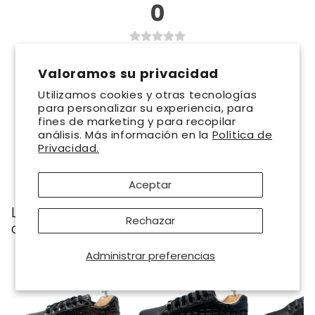
0
0
opiniones
Todavía no hay opiniones. Sé
Valoramos su privacidad
el primero en añadir una
Utilizamos cookies y otras tecnologías
para personalizar su experiencia, para
opinión.
fines de marketing y para recopilar
análisis. Más información en la
Política de
Privacidad.
Escribe una opinión
Aceptar
Los clientes que compraron esto también
Rechazar
compraron
Administrar preferencias