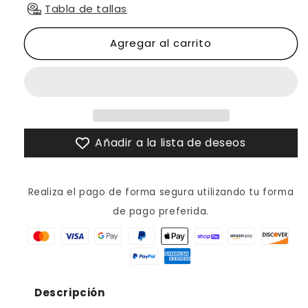
TENIS
TENIS
Tabla de tallas
SNEAKERS
SNEAKERS
NEGRO
NEGRO
Agregar al carrito
CON
CON
PIEL
PIEL
GENUINA
GENUINA
DE
DE
PITÓN
PITÓN
Y
Y
COCODRILO
COCODRILO
Añadir a la lista de deseos
-
-
GAU289A
GAU289A
Realiza el pago de forma segura utilizando tu forma
de pago preferida.
Descripción