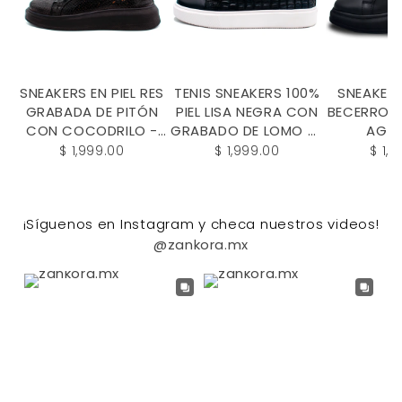
SNEAKERS EN PIEL RES
TENIS SNEAKERS 100%
SNEAKERS
GRABADA DE PITÓN
PIEL LISA NEGRA CON
BECERRO 
CON COCODRILO -
GRABADO DE LOMO DE
AGU
EUIW982O
COCODRILO EN -
SUBL
$ 1,999.00
$ 1,999.00
$ 1,
TCI912
ZANKORA-
¡Síguenos en Instagram y checa nuestros videos!
@zankora.mx