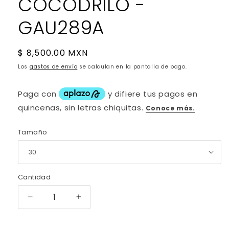
COCODRILO -
GAU289A
Precio
$ 8,500.00 MXN
habitual
Los
gastos de envío
se calculan en la pantalla de pago.
Tamaño
Cantidad
Reducir
Aumentar
cantidad
cantidad
para
para