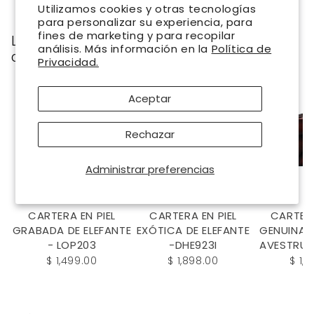
Utilizamos cookies y otras tecnologías
para personalizar su experiencia, para
fines de marketing y para recopilar
Los clientes que compraron esto también
análisis. Más información en la
Política de
compraron
Privacidad.
Aceptar
Rechazar
Administrar preferencias
CARTERA EN PIEL
CARTERA EN PIEL
CARTERA
GRABADA DE ELEFANTE
EXÓTICA DE ELEFANTE
GENUINA 
- LOP203
-DHE923I
AVESTRUZ
$ 1,499.00
$ 1,898.00
$ 1,