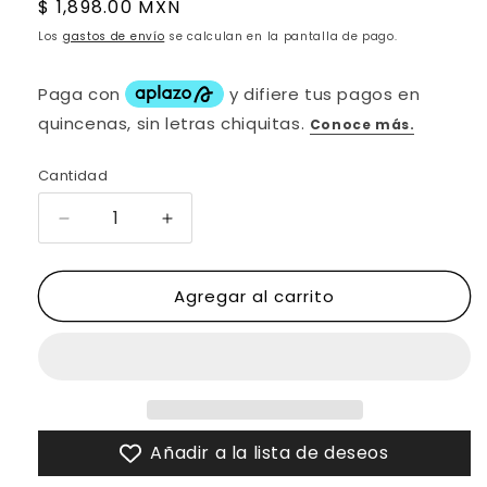
Precio
$ 1,898.00 MXN
habitual
Los
gastos de envío
se calculan en la pantalla de pago.
Cantidad
Reducir
Aumentar
cantidad
cantidad
para
para
Agregar al carrito
CARTERA
CARTERA
EN
EN
PIEL
PIEL
GRABADA
GRABADA
EN
EN
GRANO
GRANO
DE
DE
Añadir a la lista de deseos
AVESTRUZ
AVESTRUZ
-
-