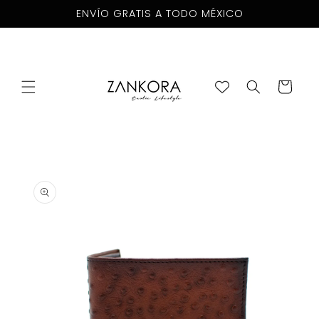
Ir
ENVÍO GRATIS A TODO MÉXICO
directamente
al contenido
Carrito
Ir
directamente
a la
información
del producto