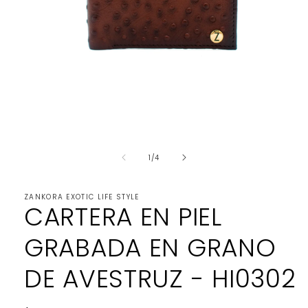
Abrir
elemento
de
multimedia
1
/
4
1
en
una
ZANKORA EXOTIC LIFE STYLE
ventana
CARTERA EN PIEL
modal
GRABADA EN GRANO
DE AVESTRUZ - HI0302